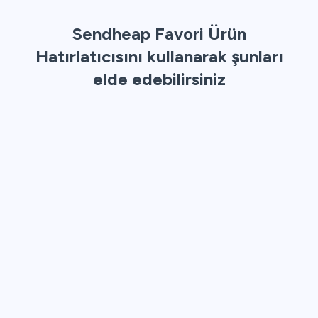
Sendheap Favori Ürün
Hatırlatıcısını kullanarak şunları
elde edebilirsiniz
Kişiselleştirilmiş Hatırlatmalar
Müşterilerin favorilerine ekledikleri ürünlere özel
hatırlatmalar gönderir.