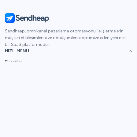
Sendheap, omnikanal pazarlama otomasyonu ile işletmelerin
müşteri etkileşimlerini ve dönüşümlerini optimize eden yeni nesil
bir SaaS platformudur.
HIZLI MENÜ
Eklentiler
Otomasyonlar
Ücretlendirme
Hakkımızda
SÖZLEŞME VE POLITIKALARIMIZ
Gizlilik Politikası
Çerez Kullanımı
ADRES & İLETIŞIM
Esentepe Mahallesi, Haberler Sk. No:13 ŞİŞLİ / İSTANBUL