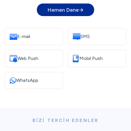
Hemen Dene
E-mail
SMS
Web Push
Mobil Push
WhatsApp
BIZI TERCIH EDENLER