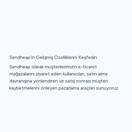
Hediye Çarkı
Kullanıcılarınıza eğlenceli oyunlarla indirim
kazandırın.
G
Sendheap’in Gelişmiş Özelliklerini Keşfedin
Sendheap olarak müşterilerimizin e-ticaret
mağazalarını ziyaret eden kullanıcıları, satın alma
davranışına yönlendiren ve satış sonrası müşteri
kaybetmelerini önleyen pazarlama araçları sunuyoruz.
01
Kampanya Yönetimi